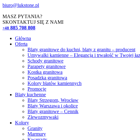
biuro@lukstone.pl
MASZ PYTANIA?
SKONTAKTUJ SIĘ Z NAMI
885 708 808
+48
Główna
Oferta
Blaty granitowe do kuchni, blaty z granitu – producent
Umywalki kamienne – Elegancja i trwałość w Twojej ła
Schody granitowe
Parapety granitowe
Kostka granitowa
Posadzka granitowa
Kolory blatów kamiennych
Promocje
Blaty kuchenne
Blaty Strzegom, Wrocław
Blaty Warszawa i okolice
Blaty granitowe – Cennik
Zlewozmywaki
Kolory
Granity
Marmury
Kwarcyty