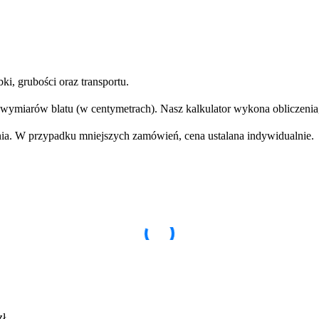
Zamów Darmową Wycenę!
ki, grubości oraz transportu.
ymiarów blatu (w centymetrach). Nasz kalkulator wykona obliczenia,
ia. W przypadku mniejszych zamówień, cena ustalana indywidualnie.
zł