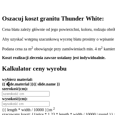
Oszacuj koszt granitu
Thunder White
:
Cena blatu zależy głównie od jego powierzchni, koloru, rodzaju obrób
Aby uzyskać wstępną szacunkową wycenę blatu prosimy o wpisanie w
2
2
Podana cena za m
obowiązuje przy zamówieniach min. 4 m
kamien
Koszt realizacji zlecenia zawsze ustalany jest indywidualnie.
Kalkulator ceny wyrobu
wybierz materiał:
{{ slide.material }}{{ slide.name }}
szerokość(cm):
wysokość(cm):
2
{{ length * width / 10000 }}
m
szacowany koszt: {{price * 1.23 * length * width / 10000 | round }} 