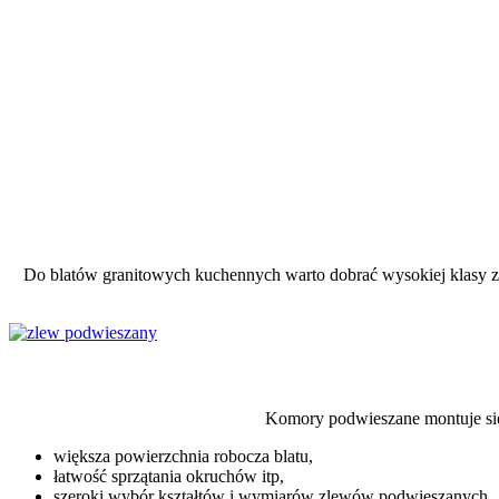
Do blatów granitowych kuchennych warto dobrać wysokiej klasy zl
Komory podwieszane montuje się 
większa powierzchnia robocza blatu,
łatwość sprzątania okruchów itp,
szeroki wybór kształtów i wymiarów zlewów podwieszanych,