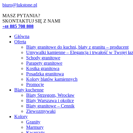
biuro@lukstone.pl
MASZ PYTANIA?
SKONTAKTUJ SIĘ Z NAMI
885 708 808
+48
Główna
Oferta
Blaty granitowe do kuchni, blaty z granitu – producent
Umywalki kamienne – Elegancja i trwałość w Twojej ła
Schody granitowe
Parapety granitowe
Kostka granitowa
Posadzka granitowa
Kolory blatów kamiennych
Promocje
Blaty kuchenne
Blaty Strzegom, Wrocław
Blaty Warszawa i okolice
Blaty granitowe – Cennik
Zlewozmywaki
Kolory
Granity
Marmury
Kwarcyty