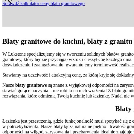
Sprawdź kalkulator ceny blatu granitowego
Blaty granitowe do kuchni, blaty z granitu
W Lukstone specjalizujemy się w tworzeniu solidnych blatów granitow
granitowy, który będzie przyciągał wzrok i cieszył Cię każdego dnia
doświadczeniu i zaangażowaniu, gwarantujemy terminowość realizacj
Stawiamy na uczciwość i atrakcyjną cenę, za którą kryje się dokład
Nasze
blaty granitowe
są znane z wyjątkowej odporności na zarysow
stawiać gorące naczynia – nie robi to na nich wrażenia! Z blatu gra
rozwiązania, które odmienią Twoją kuchnię lub łazienkę. Nadal nie 
Blaty 
Łazienka jest przestrzenią, gdzie funkcjonalność musi spotykać się 
w potrzebyłazienki. Nasze blaty łączą naturalne piękno i trwałość gr
odporności na wilgoć, zarysowania i przebarwienia idealnie znajduje