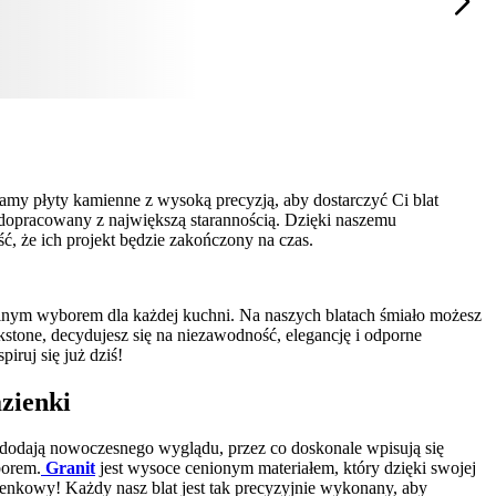
iamy płyty kamienne z wysoką precyzją, aby dostarczyć Ci blat
t dopracowany z największą starannością. Dzięki naszemu
, że ich projekt będzie zakończony na czas.
alnym wyborem dla każdej kuchni. Na naszych blatach śmiało możesz
kstone, decydujesz się na niezawodność, elegancję i odporne
spiruj się już dziś!
azienki
e dodają nowoczesnego wyglądu, przez co doskonale wpisują się
borem.
Granit
jest wysoce cenionym materiałem, który dzięki swojej
zienkowy! Każdy nasz blat jest tak precyzyjnie wykonany, aby