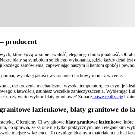
 – producent
ych, które łączą w sobie trwałość, elegancję i funkcjonalność. Obrab
. Nasze blaty są symbolem solidnego wykonania, gdzie każdy detal jes
i każdego zamówienia, zapewniając naszym Klientom spokój i pewność
ny pomiar, wysokiej jakości wykonanie i fachowy montaż w cenie.
ania, uszkodzenia mechaniczne, wysoką temperaturę, co czyni je ide
nitowego z łatwością usuniesz wszelkie zanieczyszczenia. Wybierając Lu
wiesz, czy warto wybrać blaty granitowe? Zobacz
nasze realizacje
i zain
granitowe łazienkowe, blaty granitowe do ł
z estetyką. Oferujemy Ci wyjątkowe
blaty granitowe łazienkowe
, któr
anitu, co sprawia, że są one nie tylko praktycznym, ale i eleganckim wy
 swoje miejsce w łazience. To czyni go idealnym materiałem na blat ła