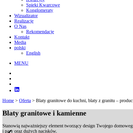
Spieki Kwarcowe
Konglomeraty
Wizualizator
Realizacje
O Nas
Rekomendacje
Kontakt
Media
polski
English
MENU
Home
>
Oferta
>
Blaty granitowe do kuchni, blaty z granitu – produc
Blaty granitowe i kamienne
Stanowią najważniejszy element tworzący design Twojego domowego 
i pary oraz dużych nacisków.