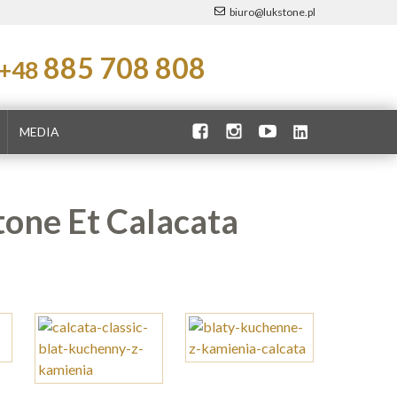
biuro@lukstone.pl
885 708 808
+48
MEDIA
tone Et Calacata