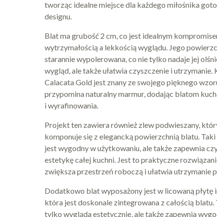
tworząc idealne miejsce dla każdego miłośnika goto
designu.
Blat ma grubość 2 cm, co jest idealnym kompromis
wytrzymałością a lekkością wyglądu. Jego powierzc
starannie wypolerowana, co nie tylko nadaje jej olśn
wygląd, ale także ułatwia czyszczenie i utrzymanie
Calacata Gold jest znany ze swojego pięknego wzor
przypomina naturalny marmur, dodając blatom kuc
i wyrafinowania.
Projekt ten zawiera również zlew podwieszany, który
komponuje się z elegancką powierzchnią blatu. Taki 
jest wygodny w użytkowaniu, ale także zapewnia czy
estetykę całej kuchni. Jest to praktyczne rozwiązani
zwiększa przestrzeń roboczą i ułatwia utrzymanie 
Dodatkowo blat wyposażony jest w licowaną płytę i
która jest doskonale zintegrowana z całością blatu. 
tylko wygląda estetycznie, ale także zapewnia wyg