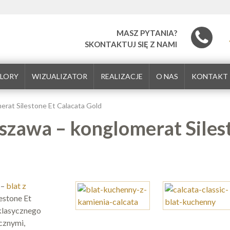
MASZ PYTANIA?
SKONTAKTUJ SIĘ Z NAMI
LORY
WIZUALIZATOR
REALIZACJE
O NAS
KONTAKT
erat Silestone Et Calacata Gold
szawa – konglomerat Siles
 –
blat z
estone Et
 klasycznego
cznymi,