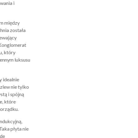
wania i
em między
hnia została
iewający
. Konglomerat
u, który
hennym luksusu
 idealnie
zlew nie tylko
stą i spójną
e, które
porządku.
ndukcyjną,
Taka płyta nie
odę