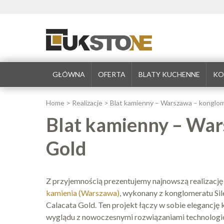
GŁÓWNA
OFERTA
BLATY KUCHENNE
KO
Home
>
Realizacje
>
Blat kamienny – Warszawa – konglom
Blat kamienny – War
Gold
Z przyjemnością prezentujemy najnowszą realizację
kamienia (Warszawa)
, wykonany z konglomeratu Sil
Calacata Gold. Ten projekt łączy w sobie elegancję
wyglądu z nowoczesnymi rozwiązaniami technologi