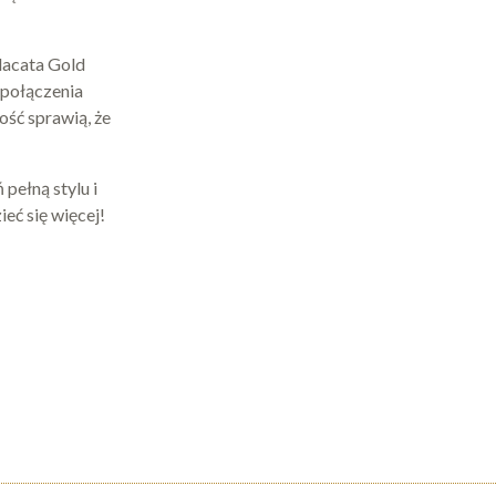
lacata Gold
 połączenia
ość sprawią, że
pełną stylu i
ieć się więcej!