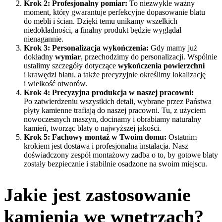
Krok 2: Profesjonalny pomiar:
To niezwykle ważny
moment, który gwarantuje perfekcyjne dopasowanie blatu
do mebli i ścian. Dzięki temu unikamy wszelkich
niedokładności, a finalny produkt będzie wyglądał
nienagannie.
Krok 3: Personalizacja wykończenia:
Gdy mamy już
dokładny
wymiar
, przechodzimy do personalizacji. Wspólnie
ustalimy szczegóły dotyczące
wykończenia powierzchni
i krawędzi blatu, a także precyzyjnie określimy lokalizację
i wielkość otworów.
Krok 4: Precyzyjna produkcja w naszej pracowni:
Po zatwierdzeniu wszystkich detali, wybrane przez Państwa
płyty kamienne trafiają do naszej pracowni. Tu, z użyciem
nowoczesnych maszyn, docinamy i obrabiamy naturalny
kamień, tworząc blaty o najwyższej jakości.
Krok 5: Fachowy montaż w Twoim domu:
Ostatnim
krokiem jest dostawa i profesjonalna instalacja. Nasz
doświadczony zespół montażowy zadba o to, by gotowe blaty
zostały bezpiecznie i stabilnie osadzone na swoim miejscu.
Jakie jest zastosowanie
kamienia we wnętrzach?