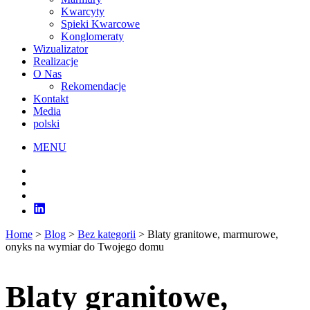
Kwarcyty
Spieki Kwarcowe
Konglomeraty
Wizualizator
Realizacje
O Nas
Rekomendacje
Kontakt
Media
polski
MENU
Home
>
Blog
>
Bez kategorii
>
Blaty granitowe, marmurowe,
onyks na wymiar do Twojego domu
Blaty granitowe,