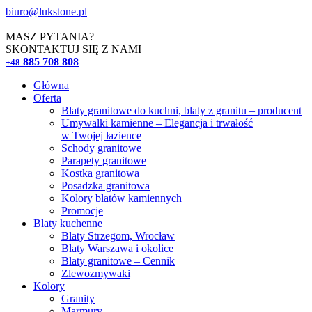
biuro@lukstone.pl
MASZ PYTANIA?
SKONTAKTUJ SIĘ Z NAMI
885 708 808
+48
Główna
Oferta
Blaty granitowe do kuchni, blaty z granitu – producent
Umywalki kamienne – Elegancja i trwałość
w Twojej łazience
Schody granitowe
Parapety granitowe
Kostka granitowa
Posadzka granitowa
Kolory blatów kamiennych
Promocje
Blaty kuchenne
Blaty Strzegom, Wrocław
Blaty Warszawa i okolice
Blaty granitowe – Cennik
Zlewozmywaki
Kolory
Granity
Marmury