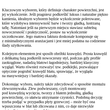
Kluczowym wyborem, który definiuje charakter powierzchni, jest
jej wykończenie. Jeśli pragniesz podkreślić luksus i naturalne piękno
kamienia, idealnym wyborem będzie wykończenie polerowane,
które wydobywa intensywność barw i tworzy gładką, lustrzaną
taflę. Natomiast jeśli na pierwszym miejscu stawiasz subtelną
nowoczesność i praktyczność, postaw na wykończenie
szczotkowane. Jego matowa faktura doskonale komponuje się
z minimalistycznymi aranżacjami i jest mniej podatna na codzienne
ślady użytkowania.
Kolejnym elementem jest sposób obróbki krawędzi. Prosta krawędź
z delikatną fazą podkreśli nowoczesny styl, podczas gdy profile
zaokrąglone, nadadzą blatowi łagodniejszy, bardziej klasyczny
wygląd. Warto również rozważyć tzw. podklejki, pozwalające
optycznie pogrubić krawędź blatu, sprawiając, że wygląda
na masywniejszy i bardziej okazały.
Dokonując wyboru, należy także zdecydować o sposobie montażu
zlewozmywaka. Zlew podwieszany, czyli montowany
pod krawędzią wycięcia, tworzy z blatem jednolitą, gładką
powierzchnię, co ułatwia utrzymanie czystości. Podobną decyzję
trzeba podjąć w przypadku płyty grzewczej – może być ona
wpuszczona w blat lub zlicowana z nim, co daje niezwykle