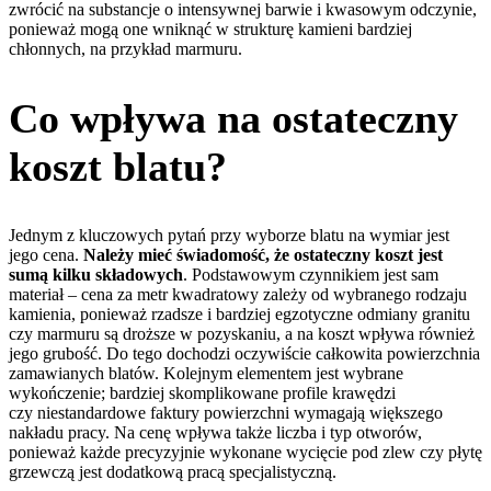
zwrócić na substancje o intensywnej barwie i kwasowym odczynie,
ponieważ mogą one wniknąć w strukturę kamieni bardziej
chłonnych, na przykład marmuru.
Co wpływa na ostateczny
koszt blatu?
Jednym z kluczowych pytań przy wyborze blatu na wymiar jest
jego cena.
Należy mieć świadomość, że ostateczny koszt jest
sumą kilku składowych
. Podstawowym czynnikiem jest sam
materiał – cena za metr kwadratowy zależy od wybranego rodzaju
kamienia, ponieważ rzadsze i bardziej egzotyczne odmiany granitu
czy marmuru są droższe w pozyskaniu, a na koszt wpływa również
jego grubość. Do tego dochodzi oczywiście całkowita powierzchnia
zamawianych blatów. Kolejnym elementem jest wybrane
wykończenie; bardziej skomplikowane profile krawędzi
czy niestandardowe faktury powierzchni wymagają większego
nakładu pracy. Na cenę wpływa także liczba i typ otworów,
ponieważ każde precyzyjnie wykonane wycięcie pod zlew czy płytę
grzewczą jest dodatkową pracą specjalistyczną.