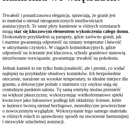
Trwałość i ponadczasowa elegancja, sprawiają, że granit jest
to materiał o niemal nieograniczonych możliwościach
aranżacyjnych. Te same płyty kamienne w różnych rozmiarach
mogą
stać się kluczowym elementem wykończenia całego domu
.
Doskonałym przykładem są parapety, gdzie zarówno granit, jak
i marmur gwarantują odporność na zmiany temperatur i łatwość
w utrzymaniu czystości. W ciągach komunikacyjnych, gdzie
odporność na ścieranie jest kluczowa, schody granitowe stanowią
niezrównane rozwiązanie, gwarantując trwałość na pokolenia.
Jednak kamień to nie tylko funkcjonalność, ale i prestiż, co widać
najlepiej na przykładzie obudowy kominków. Ich bezpośrednie
otoczenie, narażone na wysokie temperatury, to idealne miejsce dla
granitu, a dekoracyjne portale z marmuru czy onyksu stają się
centralnym punktem salonu. Tę samą estetykę można przenieść
na większe płaszczyzny, wykorzystując wielkoformatowe spieki
kwarcowe jako luksusowe podłogi lub okładziny ścienne, które
w łazience tworzą niemal bezfugowe, monolityczne powierzchnie
o nowoczesnym wyglądzie. Wykorzystanie tego samego materiału
w różnych rolach to sprawdzony sposób na stworzenie harmonijnej
i niezwykle szlachetnej aranżacji.