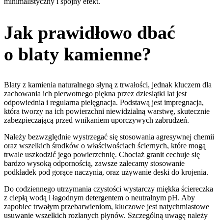
minimalistyczny i spójny efekt.
Jak prawidłowo dbać
o blaty kamienne?
Blaty z kamienia naturalnego słyną z trwałości, jednak kluczem dla
zachowania ich pierwotnego piękna przez dziesiątki lat jest
odpowiednia i regularna pielęgnacja. Podstawą jest impregnacja,
która tworzy na ich powierzchni niewidzialną warstwę, skutecznie
zabezpieczającą przed wnikaniem uporczywych zabrudzeń.
Należy bezwzględnie wystrzegać się stosowania agresywnej chemii
oraz wszelkich środków o właściwościach ściernych, które mogą
trwale uszkodzić jego powierzchnię. Chociaż granit cechuje się
bardzo wysoką odpornością, zawsze zalecamy stosowanie
podkładek pod gorące naczynia, oraz używanie deski do krojenia.
Do codziennego utrzymania czystości wystarczy miękka ściereczka
z ciepłą wodą i łagodnym detergentem o neutralnym pH. Aby
zapobiec trwałym przebarwieniom, kluczowe jest natychmiastowe
usuwanie wszelkich rozlanych płynów. Szczególną uwagę należy