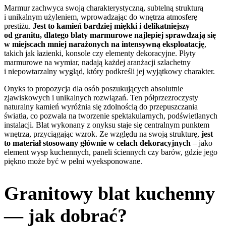
Marmur zachwyca swoją charakterystyczną, subtelną strukturą
i unikalnym użyleniem, wprowadzając do wnętrza atmosferę
prestiżu.
Jest to kamień bardziej miękki i delikatniejszy
od granitu, dlatego blaty marmurowe najlepiej sprawdzają się
w miejscach mniej narażonych na intensywną eksploatację
,
takich jak łazienki, konsole czy elementy dekoracyjne. Płyty
marmurowe na wymiar, nadają każdej aranżacji szlachetny
i niepowtarzalny wygląd, który podkreśli jej wyjątkowy charakter.
Onyks to propozycja dla osób poszukujących absolutnie
zjawiskowych i unikalnych rozwiązań. Ten półprzezroczysty
naturalny kamień wyróżnia się zdolnością do przepuszczania
światła, co pozwala na tworzenie spektakularnych, podświetlanych
instalacji. Blat wykonany z onyksu staje się centralnym punktem
wnętrza, przyciągając wzrok. Ze względu na swoją strukturę,
jest
to materiał stosowany głównie w celach dekoracyjnych
– jako
element wysp kuchennych, paneli ściennych czy barów, gdzie jego
piękno może być w pełni wyeksponowane.
Granitowy blat kuchenny
— jak dobrać?