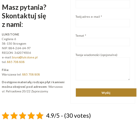
Masz pytania?
Skontaktuj się
Twój adres e-mail *
z nami:
LUKSTONE
Temat *
Ceglana 6
58-150 Strzegom
NIP:
884-264-64-97
REGON:
362074506
Twoja wiadomości (opcjonalne)
e-mail:
biuro@lukstone.pl
tel.
885 708 808
Filia:
Warszawa tel:
885 708 808
Dostępne materiały, rodzaje płyt i kamieni
można obejrzeć pod adresem
: Warszawa
ul. Palisadowa 20/22 Zapraszamy.
4.9/5 - (30 votes)