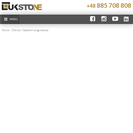
885 708 808
+48
MENU
Home
>
Oferta
>
Galanteria ogrodowa