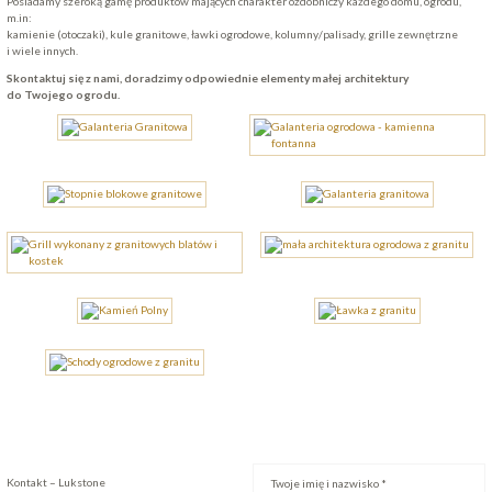
Posiadamy szeroką gamę produktów mających charakter ozdobniczy każdego domu, ogrodu,
m.in:
kamienie (otoczaki), kule granitowe, ławki ogrodowe, kolumny/palisady, grille zewnętrzne
i wiele innych.
Skontaktuj się z nami, doradzimy odpowiednie elementy małej architektury
do Twojego ogrodu.
Kontakt – Lukstone
Twoje imię i nazwisko *