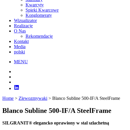
Kwarcyty
Spieki Kwarcowe
Konglomeraty
Wizualizator
Realizacje
O Nas
Rekomendacje
Kontakt
Media
polski
MENU
Home
>
Zlewozmywaki
>
Blanco Subline 500-IF/A SteelFrame
Blanco Subline 500-IF/A SteelFrame
SILGRANIT® elegancko oprawiony w stal szlachetną