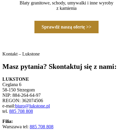
Blaty granitowe, schody, umywalki i inne wyroby
z kamienia
Sprawdź naszą ofertę >>
Kontakt – Lukstone
Masz pytania? Skontaktuj się z nami:
LUKSTONE
Ceglana 6
58-150 Strzegom
NIP:
884-264-64-97
REGON:
362074506
e-mail:
biuro@lukstone.pl
tel.
885 708 808
Filia:
Warszawa tel:
885 708 808