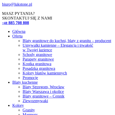
biuro@lukstone.pl
MASZ PYTANIA?
SKONTAKTUJ SIĘ Z NAMI
885 708 808
+48
Główna
Oferta
Blaty granitowe do kuchni, blaty z granitu – producent
Umywalki kamienne – Elegancja i trwałość
w Twojej łazience
Schody granitowe
Parapety granitowe
Kostka granitowa
Posadzka granitowa
Kolory blatów kamiennych
Promocje
Blaty kuchenne
Blaty Strzegom, Wrocław
Blaty Warszawa i okolice
Blaty granitowe – Cennik
Zlewozmywaki
Kolory
Granity
Marmury